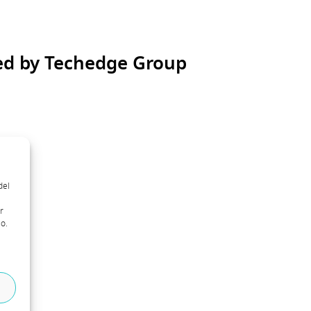
ed by Techedge Group
del
r
o.