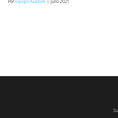
Por
Equipo Axazure
|
julio 2021
Su