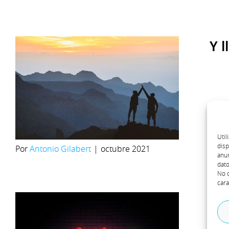
Y 
Util
disp
Por
Antonio Gilabert
|
octubre 2021
anun
dato
No c
cara
¿Q