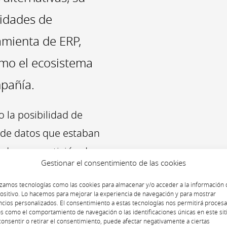
lidades de
amienta de ERP,
omo el ecosistema
mpañía.
 la posibilidad de
 de datos que estaban
e de compartición de
Gestionar el consentimiento de las cookies
vorecido la
izamos tecnologías como las cookies para almacenar y/o acceder a la información 
edes a nivel mundial,
ositivo. Lo hacemos para mejorar la experiencia de navegación y para mostrar
cios personalizados. El consentimiento a estas tecnologías nos permitirá procesa
plejas.
s como el comportamiento de navegación o las identificaciones únicas en este siti
onsentir o retirar el consentimiento, puede afectar negativamente a ciertas