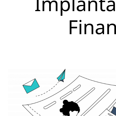
Implanta
Fina