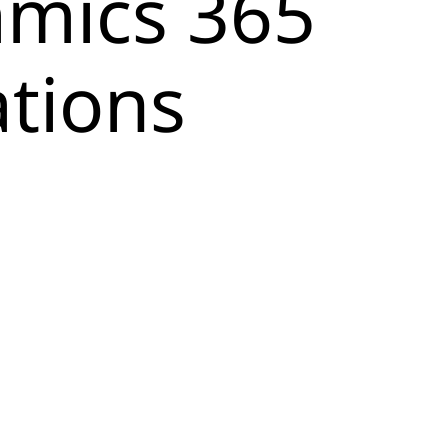
amics 365
tions