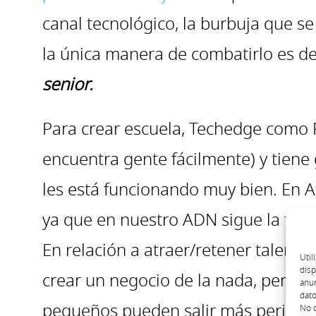
canal tecnológico, la burbuja que s
la única manera de combatirlo es d
senior.
Para crear escuela, Techedge como P
encuentra gente fácilmente) y tiene 
les está funcionando muy bien. En 
ya que en nuestro ADN sigue la for
En relación a atraer/retener talen
Util
disp
crear un negocio de la nada, pero ll
anun
dato
pequeños pueden salir más perjudica
No c