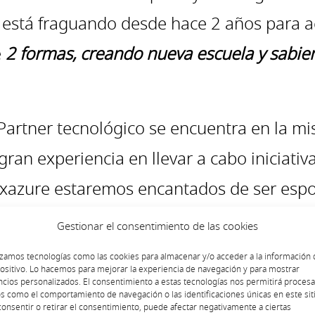
e está fraguando desde hace 2 años para a
e
2 formas, creando nueva escuela y sabien
artner tecnológico se encuentra en la mis
gran experiencia en llevar a cabo iniciati
Axazure estaremos encantados de ser esp
mación teniendo alto protagonismo.
Gestionar el consentimiento de las cookies
to más senior, mis honores siempre por de
izamos tecnologías como las cookies para almacenar y/o acceder a la información 
ositivo. Lo hacemos para mejorar la experiencia de navegación y para mostrar
egado este punto de locura laboral en la t
cios personalizados. El consentimiento a estas tecnologías nos permitirá procesa
s como el comportamiento de navegación o las identificaciones únicas en este siti
dos. La demanda de perfiles con experienc
onsentir o retirar el consentimiento, puede afectar negativamente a ciertas