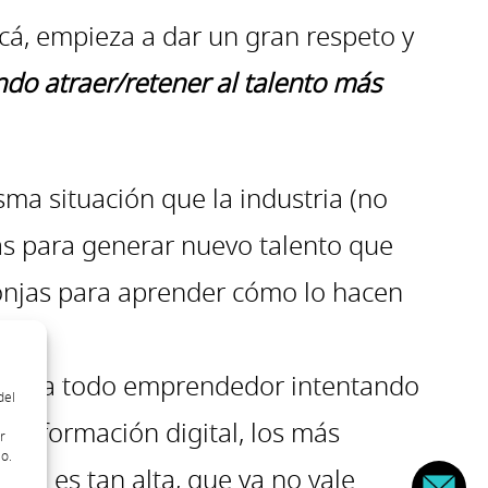
cá, empieza a dar un gran respeto y
do atraer/retener al talento más
ma situación que la industria (no
vas para generar nuevo talento que
onjas para aprender cómo lo hacen
lante a todo emprendedor intentando
del
ransformación digital, los más
r
o.
ia es tan alta, que ya no vale