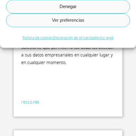
Denegar
Ver preferencias
Resco es el proveedor líder de soluciones
Política de cookies
Declaración de privacidad
Aviso legal
móviles para Microsoft Dynamics 365 y
Salesforce que permiten a los usuarios acceder
a sus datos empresariales en cualquier lugar y
en cualquier momento.
resco.net