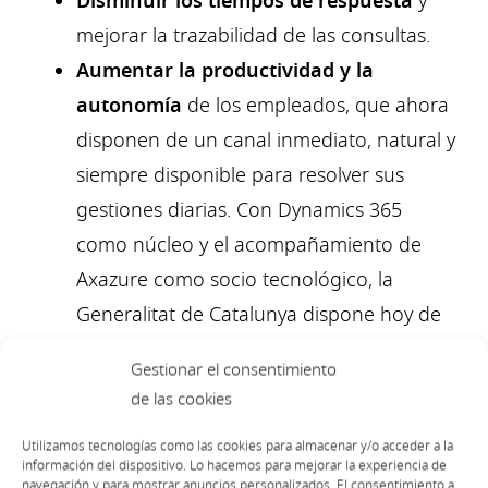
Disminuir los tiempos de respuesta
y
mejorar la trazabilidad de las consultas.
Aumentar la productividad y la
autonomía
de los empleados, que ahora
disponen de un canal inmediato, natural y
siempre disponible para resolver sus
gestiones diarias. Con Dynamics 365
como núcleo y el acompañamiento de
Axazure como socio tecnológico, la
Generalitat de Catalunya dispone hoy de
una plataforma moderna, flexible y
Gestionar el consentimiento
preparada para evolucionar. Un modelo
de las cookies
tecnológico y organizativo diferencial en
Utilizamos tecnologías como las cookies para almacenar y/o acceder a la
el sector retail, que pone al cliente y a los
información del dispositivo. Lo hacemos para mejorar la experiencia de
navegación y para mostrar anuncios personalizados. El consentimiento a