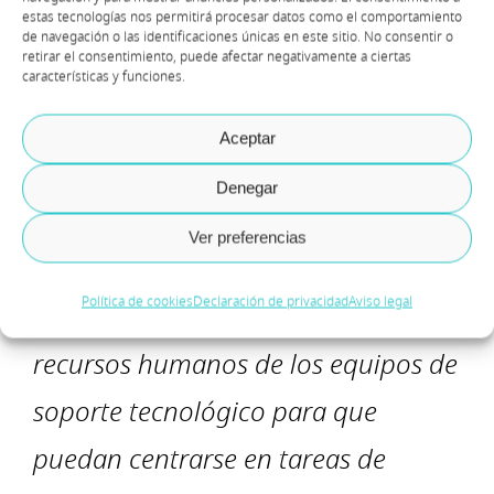
datos en el centro de la experiencia.
estas tecnologías nos permitirá procesar datos como el comportamiento
de navegación o las identificaciones únicas en este sitio. No consentir o
retirar el consentimiento, puede afectar negativamente a ciertas
características y funciones.
La Conquista
Aceptar
El asistente virtual facilita la
Denegar
resolución de las consultas y
Ver preferencias
peticiones tecnológicas del usuario,
Política de cookies
Declaración de privacidad
Aviso legal
además hace más eficientes los
recursos humanos de los equipos de
soporte tecnológico para que
puedan centrarse en tareas de