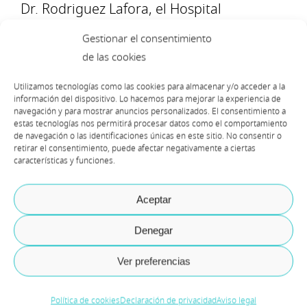
Dr. Rodriguez Lafora, el Hospital
Universitario del Tajo, el Hospital la
Gestionar el consentimiento
Fuenfria y el Hospital Psiquiátrico Jose
de las cookies
Germain y el Hospital Severo Ochoa..
Utilizamos tecnologías como las cookies para almacenar y/o acceder a la
información del dispositivo. Lo hacemos para mejorar la experiencia de
navegación y para mostrar anuncios personalizados. El consentimiento a
estas tecnologías nos permitirá procesar datos como el comportamiento
de navegación o las identificaciones únicas en este sitio. No consentir o
La Conquista
retirar el consentimiento, puede afectar negativamente a ciertas
características y funciones.
Aceptar
Denegar
Demian Raschkovan
CTO de Axazure
Ver preferencias
“Debido a la emergencia sanitaria, la plataforma
Política de cookies
Declaración de privacidad
Aviso legal