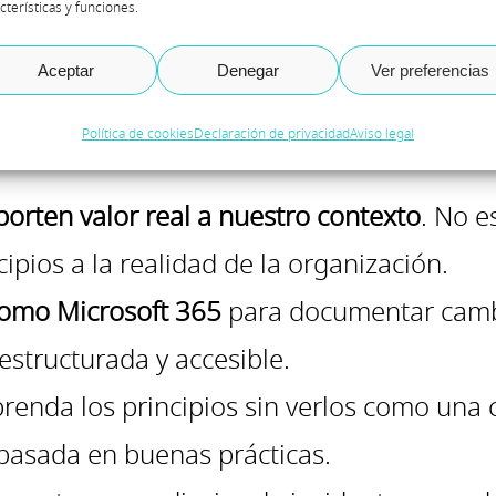
cterísticas y funciones.
omendadas
Aceptar
Denegar
Ver preferencias
olidado en la gestión de servicios, pero n
caer en burocracia, podemos:
Política de cookies
Declaración de privacidad
Aviso legal
porten valor real a nuestro contexto
. No e
cipios a la realidad de la organización.
 como Microsoft 365
para documentar cambi
estructurada y accesible.
enda los principios sin verlos como una 
basada en buenas prácticas.