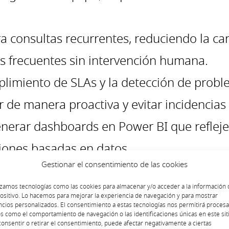
a consultas recurrentes, reduciendo la ca
as frecuentes sin intervención humana.
limiento de SLAs y la detección de probl
r de manera proactiva y evitar incidencias
erar dashboards en Power BI que reflejen
iones basadas en datos.
Gestionar el consentimiento de las cookies
der el control, asegurando que las herram
izamos tecnologías como las cookies para almacenar y/o acceder a la información 
ositivo. Lo hacemos para mejorar la experiencia de navegación y para mostrar
cios personalizados. El consentimiento a estas tecnologías nos permitirá procesa
s como el comportamiento de navegación o las identificaciones únicas en este siti
onsentir o retirar el consentimiento, puede afectar negativamente a ciertas