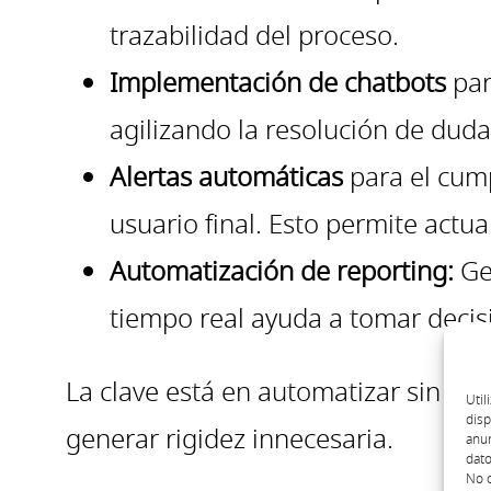
trazabilidad del proceso.
Implementación de chatbots
par
agilizando la resolución de dud
Alertas automáticas
para el cump
usuario final. Esto permite actua
Automatización de reporting:
Gen
tiempo real ayuda a tomar decis
La clave está en automatizar sin per
Util
disp
generar rigidez innecesaria.
anun
dato
No c