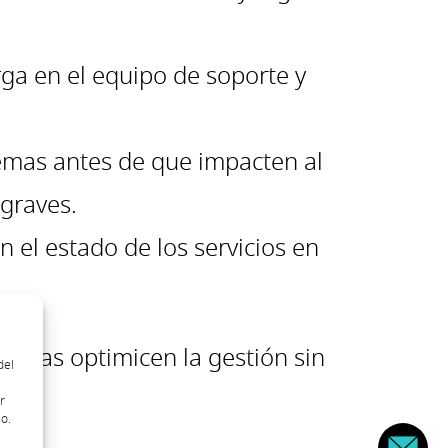
rga en el equipo de soporte y
emas antes de que impacten al
 graves.
 el estado de los servicios en
ientas optimicen la gestión sin
del
r
o.