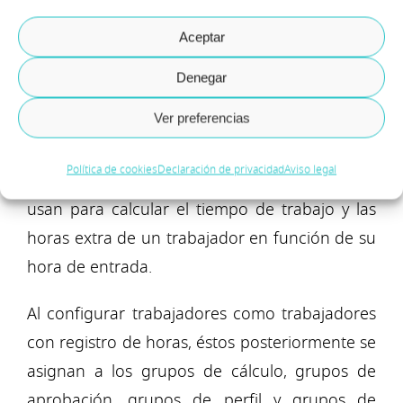
Para ello hay que situarse en Tiempo y
Aceptar
asistencia – Configurar – Perfiles de tiempo –
Grupos de perfiles.
Denegar
Ver preferencias
Los
grupos de perfiles
se pueden utilizar para
configurar uno o varios perfiles de tiempo de
Política de cookies
Declaración de privacidad
Aviso legal
trabajo en el mismo grupo, por ejemplo, se
usan para calcular el tiempo de trabajo y las
horas extra de un trabajador en función de su
hora de entrada.
Al configurar trabajadores como trabajadores
con registro de horas, éstos posteriormente se
asignan a los grupos de cálculo, grupos de
aprobación, grupos de perfil y grupos de