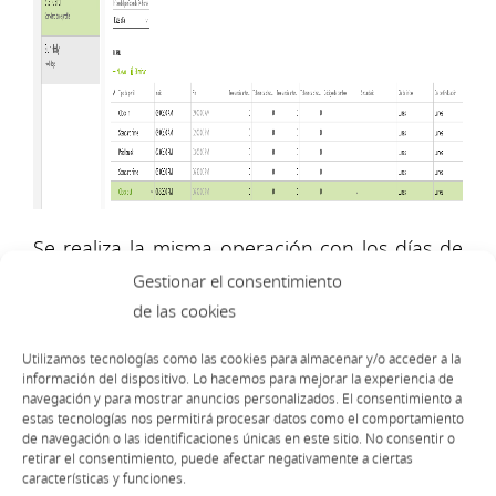
Se realiza la misma operación con los días de
Gestionar el consentimiento
la semana que sean laborables, es decir, de
de las cookies
lunes a viernes, aunque variará dependiendo
del modelo de negocio y sector empresarial.
Utilizamos tecnologías como las cookies para almacenar y/o acceder a la
información del dispositivo. Lo hacemos para mejorar la experiencia de
En este caso los sábados y domingos se
navegación y para mostrar anuncios personalizados. El consentimiento a
estas tecnologías nos permitirá procesar datos como el comportamiento
estipulan como horas extras.
de navegación o las identificaciones únicas en este sitio. No consentir o
retirar el consentimiento, puede afectar negativamente a ciertas
características y funciones.
Seguidamente, se crean los
grupos necesarios
.