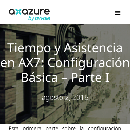
Saltar
al
contenido
Tiempo y Asistencia
en AX7: Configuración
Básica – Parte I
agosto 2, 2016
Esta primera parte sobre la configuración