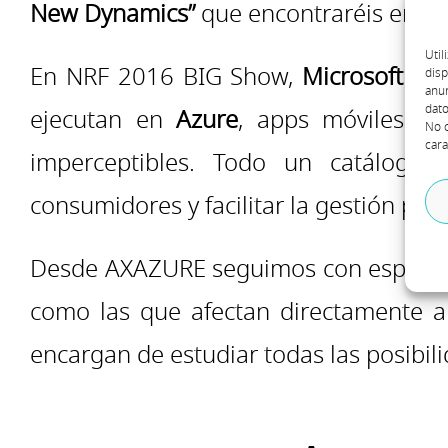
New Dynamics”
que encontraréis en
El
Util
En NRF 2016 BIG Show,
Microsoft
ta
disp
anun
dato
ejecutan en
Azure
, apps móviles, s
No c
cara
imperceptibles. Todo un catálogo 
consumidores y facilitar la gestión por
Desde AXAZURE seguimos con especial 
como las que afectan directamente al
encargan de estudiar todas las posibil