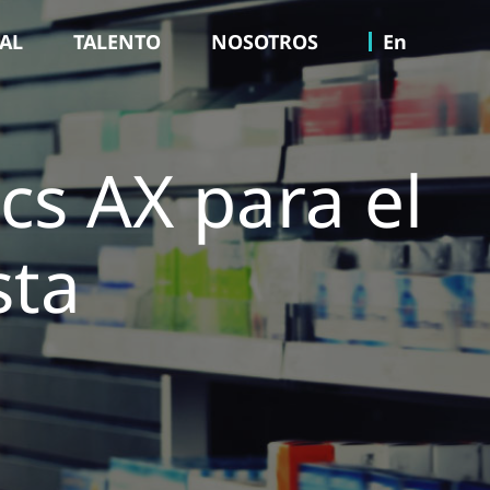
TAL
TALENTO
NOSOTROS
En
cs AX para el
sta