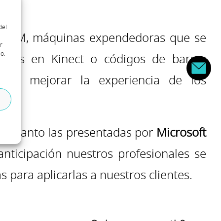
del
s CRM, máquinas expendedoras que se
r
o.
asadas en Kinect o códigos de barras
as a mejorar la experiencia de los
s, tanto las presentadas por
Microsoft
nticipación nuestros profesionales se
 para aplicarlas a nuestros clientes.