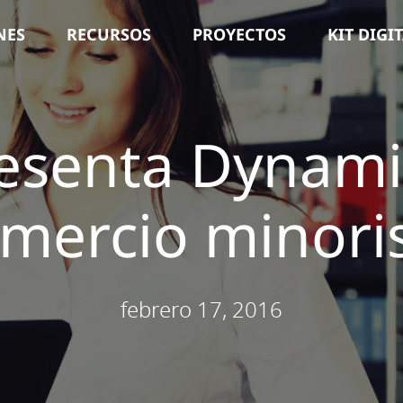
NES
RECURSOS
PROYECTOS
KIT DIGI
esenta Dynami
mercio minori
febrero 17, 2016