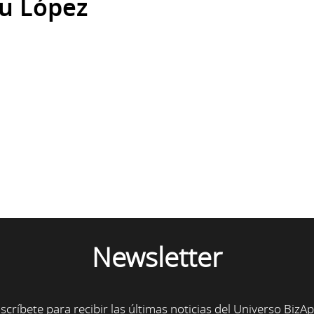
u López
Newsletter
scríbete para recibir las últimas noticias del Universo BizA