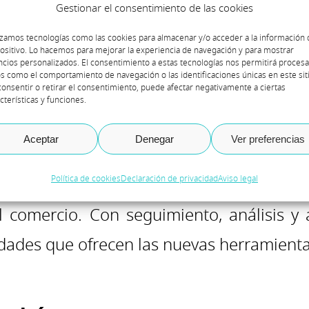
 Rincón Dynamics
.
Gestionar el consentimiento de las cookies
izamos tecnologías como las cookies para almacenar y/o acceder a la información 
mbién presenta novedades en solucione
ositivo. Lo hacemos para mejorar la experiencia de navegación y para mostrar
cios personalizados. El consentimiento a estas tecnologías nos permitirá procesa
s como el comportamiento de navegación o las identificaciones únicas en este siti
istemas inteligentes LED, soluciones b
onsentir o retirar el consentimiento, puede afectar negativamente a ciertas
cterísticas y funciones.
de innovaciones tecnológicas enfocad
 parte de las empresas.
Aceptar
Denegar
Ver preferencias
Política de cookies
Declaración de privacidad
Aviso legal
interés todas y cada una de las novedade
 comercio. Con seguimiento, análisis y a
idades que ofrecen las nuevas herramientas