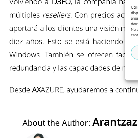
Volviendo a
D3FO
, la compañía ha mo
Util
múltiples
resellers
. Con precios actua
disp
anun
dato
aportará a los clientes una visión más 
No c
cara
diez años. Esto se está haciendo con
Windows. También se ofrecen factores
redundancia y las capacidades de recu
Desde
AX
AZURE, ayudaremos a continu
Arantzaz
About the Author: