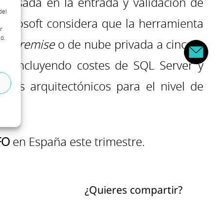
 basada en la entrada y validación de
del
icrosoft considera que la herramienta
r
o.
on-premise
o de nube privada a cinco o
as, incluyendo costes de SQL Server y
itos arquitectónicos para el nivel de
.
FO
en
España este trimestre.
¿Quieres compartir?