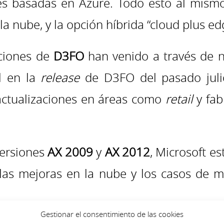
nes basadas en Azure. Todo esto al mism
a nube, y la opción híbrida “cloud plus ed
iciones de
D3FO
han venido a través de n
el en la
release
de D3FO del pasado juli
 actualizaciones en áreas como
retail
y fab
versiones
AX 2009
y
AX 2012
, Microsoft e
las mejoras en la nube y los casos de 
Gestionar el consentimiento de las cookies