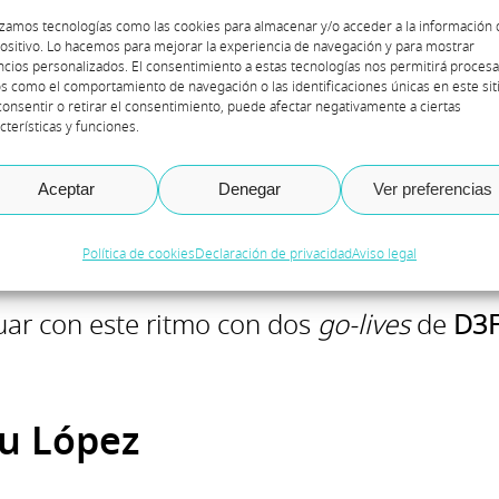
dificado su herramienta de cálculo TCO
izamos tecnologías como las cookies para almacenar y/o acceder a la información 
lizados y una gama de nuevos insumos, M
ositivo. Lo hacemos para mejorar la experiencia de navegación y para mostrar
cios personalizados. El consentimiento a estas tecnologías nos permitirá procesa
s como el comportamiento de navegación o las identificaciones únicas en este siti
precisa de los costes reales de la opción
onsentir o retirar el consentimiento, puede afectar negativamente a ciertas
cterísticas y funciones.
 la incorporación de las últimas licenci
 tales como empleados, energía, requis
Aceptar
Denegar
Ver preferencias
peración de desastres ofrecidas por Azure
Política de cookies
Declaración de privacidad
Aviso legal
ar con este ritmo con dos
go-lives
de
D3
u López