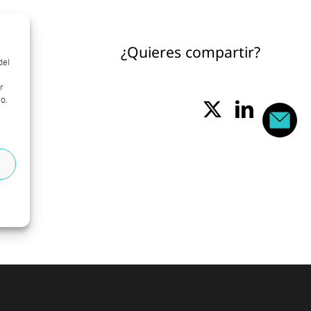
¿Quieres compartir?
del
r
o.