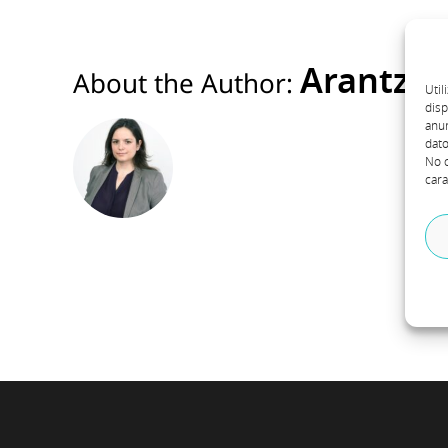
Arantzaz
About the Author:
Util
disp
anun
dato
No c
cara