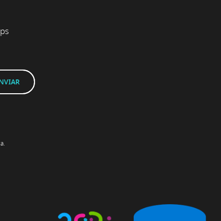
pps
a.