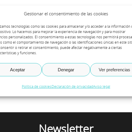
Gestionar el consentimiento de las cookies
u López
izamos tecnologías como las cookies para almacenar y/o acceder a la información 
ositivo. Lo hacemos para mejorar la experiencia de navegación y para mostrar
cios personalizados. El consentimiento a estas tecnologías nos permitirá procesa
s como el comportamiento de navegación o las identificaciones únicas en este siti
onsentir o retirar el consentimiento, puede afectar negativamente a ciertas
cterísticas y funciones.
Aceptar
Denegar
Ver preferencias
Política de cookies
Declaración de privacidad
Aviso legal
Newsletter