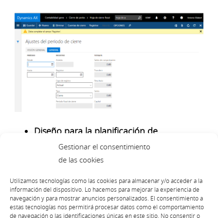
Diseño para la planificación de
presupuestos
: Herramientas que
Gestionar el consentimiento
de las cookies
Microsoft
tenía anexas (como Forecaster)
cubrían una necesidad que tenía
AX
para
Utilizamos tecnologías como las cookies para almacenar y/o acceder a la
información del dispositivo. Lo hacemos para mejorar la experiencia de
poder elaborar correctamente los
navegación y para mostrar anuncios personalizados. El consentimiento a
estas tecnologías nos permitirá procesar datos como el comportamiento
presupuestos de las empresas. Con
AX7
de navegación o las identificaciones únicas en este sitio. No consentir o