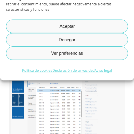
seremos capaces por fin de poder
retirar el consentimiento, puede afectar negativamente a ciertas
características y funciones.
diseñar un formato concreto para la
introducción de los presupuestos anuales
Aceptar
de la compañía tanto desde el propio
AX
Denegar
como desde Excel.
Ver preferencias
Política de cookies
Declaración de privacidad
Aviso legal