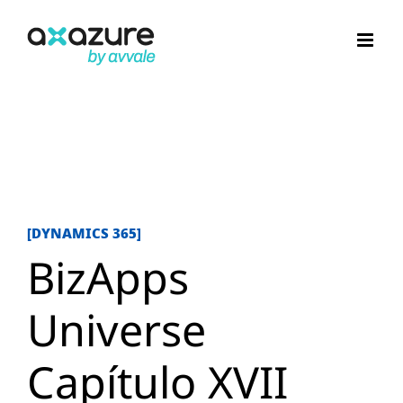
Saltar
al
contenido
[DYNAMICS 365]
BizApps
Universe
Capítulo XVII