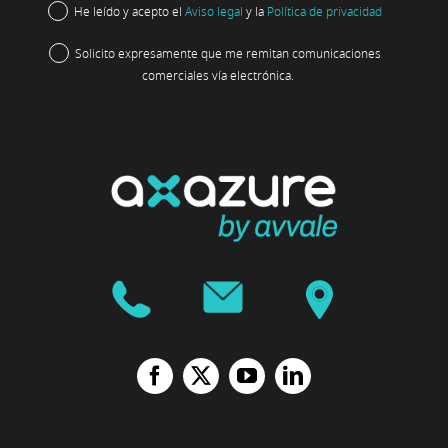
He leído y acepto el
Aviso legal
y la
Política de privacidad
Solicito expresamente que me remitan comunicaciones
comerciales vía electrónica.