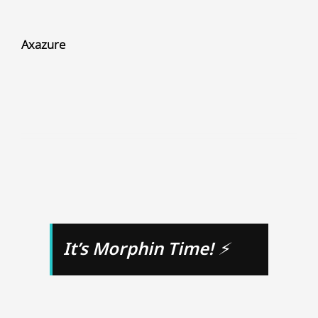
Axazure
It’s Morphin Time! ⚡︎