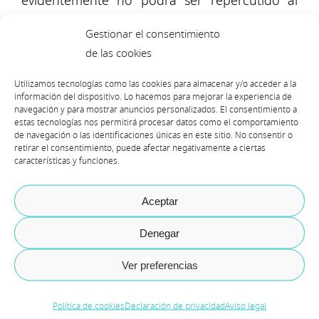
evidentemente no podrá ser repercutido al
proyecto. Esta situación puede generar
Gestionar el consentimiento
tensión ya que los resultados a nivel de
de las cookies
desarrollo no serán tan ágiles como con
Utilizamos tecnologías como las cookies para almacenar y/o acceder a la
versiones anteriores por pura adaptación al
información del dispositivo. Lo hacemos para mejorar la experiencia de
navegación y para mostrar anuncios personalizados. El consentimiento a
cambio.
estas tecnologías nos permitirá procesar datos como el comportamiento
de navegación o las identificaciones únicas en este sitio. No consentir o
Modelador de procesos
retirar el consentimiento, puede afectar negativamente a ciertas
características y funciones.
Siguiendo las
best practices
de Microsoft,
Aceptar
dentro de LCS existe la posibilidad de
documentar los procesos del cliente
Denegar
basándote en el modelo de referencia APQC.
Ver preferencias
Es cierto que la posibilidad de utilizar el
grabador de tareas para vincularlo al nodo de
Política de cookies
Declaración de privacidad
Aviso legal