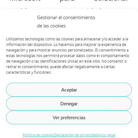
problemas, para seguridad y otros
Gestionar el consentimiento
recursos. Para ello, el cliente tendrá
de las cookies
que hablar con su partner para ver
Utilizamos tecnologías como las cookies para almacenar y/o acceder a la
información del dispositivo. Lo hacemos para mejorar la experiencia de
si merece la pena cambiar a
navegación y para mostrar anuncios personalizados. El consentimiento a
estas tecnologías nos permitirá procesar datos como el comportamiento
de navegación o las identificaciones únicas en este sitio. No consentir o
Dynamics 365
, asegurarse de estar
retirar el consentimiento, puede afectar negativamente a ciertas
características y funciones.
al día en el plan Microsoft
Enhancement para disfrutar del
Aceptar
descuento del 40% a la hora de
Denegar
actualizar a
Dynamics 365
y
Ver preferencias
conocer su experiencia en otros
Política de cookies
Declaración de privacidad
Aviso legal