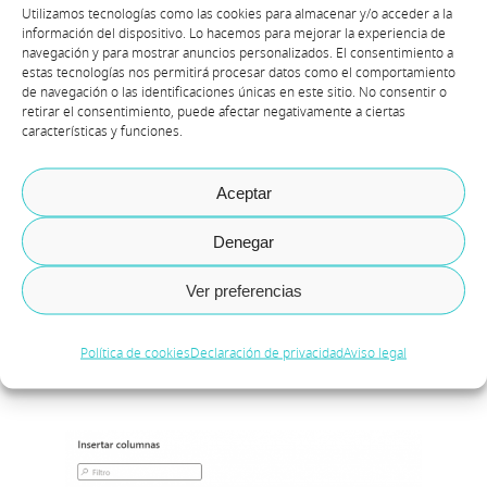
personal > Empleados >
Utilizamos tecnologías como las cookies para almacenar y/o acceder a la
información del dispositivo. Lo hacemos para mejorar la experiencia de
Insertar columna y
navegación y para mostrar anuncios personalizados. El consentimiento a
seleccionar Id. de parte ,
estas tecnologías nos permitirá procesar datos como el comportamiento
de navegación o las identificaciones únicas en este sitio. No consentir o
de esa forma se va a
retirar el consentimiento, puede afectar negativamente a ciertas
características y funciones.
incluir el número dentro
de nuestro listado para
Aceptar
poder completar la
Denegar
información en el archivo
a importar.
Ver preferencias
Política de cookies
Declaración de privacidad
Aviso legal