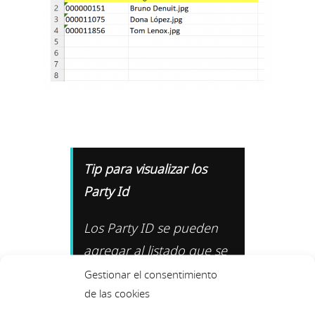
Tip para visualizar los
Party Id
Los Party ID se pueden
agregar al listado que se
visualiza ingresando a
Gestionar el consentimiento
de las cookies
Administración de