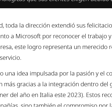
 toda la dirección extendió sus felicitac
ento a Microsoft por reconocer el trabajo 
presa, este logro representa un merecido 
ervicio.
o una idea impulsada por la pasión y el 
ún más gracias a la integración dentro del
er del año en Italia este 2023). Estos rec
ñías, sino también el compromiso por la c