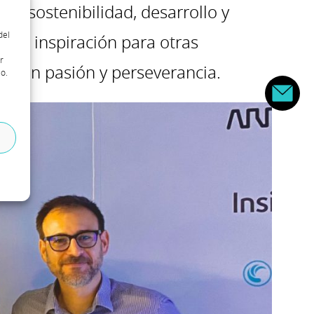
n, sostenibilidad, desarrollo y
del
o de inspiración para otras
r
 con pasión y perseverancia.
o.