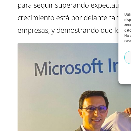
para seguir superando expectativas c
Util
crecimiento está por delante tanto 
disp
anun
empresas, y demostrando que los su
dato
No c
cara