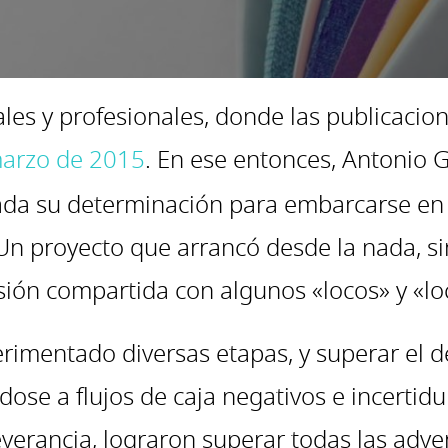
les y profesionales, donde las publicacio
marzo de 2015
. En ese entonces, Antonio G
ada su determinación para embarcarse en 
 Un proyecto que arrancó desde la nada, sin
isión compartida con algunos «locos» y «l
rimentado diversas etapas, y superar el de
ose a flujos de caja negativos e incertid
verancia, lograron superar todas las adve