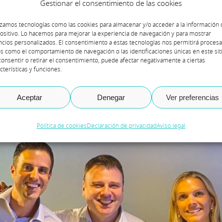
Gestionar el consentimiento de las cookies
on Microsoft. Un futuro lleno de innovació
izamos tecnologías como las cookies para almacenar y/o acceder a la información 
para Axazure como para Avvale, siendo far
ositivo. Lo hacemos para mejorar la experiencia de navegación y para mostrar
cios personalizados. El consentimiento a estas tecnologías nos permitirá procesa
eños se hacen realidad cuando se abrazan
s como el comportamiento de navegación o las identificaciones únicas en este siti
onsentir o retirar el consentimiento, puede afectar negativamente a ciertas
cterísticas y funciones.
Aceptar
Denegar
Ver preferencias
Política de cookies
Declaración de privacidad
Aviso legal