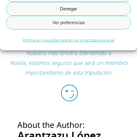
punto de vista mucho más práctico, eficiente y
Denegar
humano, gracias a la experiencia adquirida
Ver preferencias
tanto en Partners del canal como en cliente
final.
Política de cookies
Declaración de privacidad
Aviso legal
Nuestra más sincera bienvenida a
Noelia,
estamos seguros que será un miembro
importantísimo de esta tripulación.
About the Author:
Arantzazu López