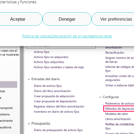
cterísticas y funciones.
ión – Método de depreciación.
Aceptar
Denegar
Ver preferencias
Política de cookies
Declaración de privacidad
Aviso legal