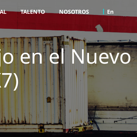
TAL
TALENTO
NOSOTROS
En
jo en el Nuevo
7)