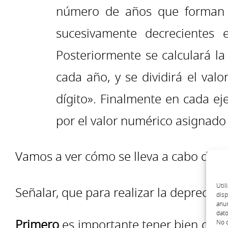
número de años que forman es
sucesivamente decrecientes 
Posteriormente se calculará la
cada año, y se dividirá el val
dígito». Finalmente en cada eje
por el valor numérico asignado 
Vamos a ver cómo se lleva a cabo dich
Util
Señalar, que para realizar la depreciaci
disp
anun
dato
Primero
es importante tener bien conf
No c