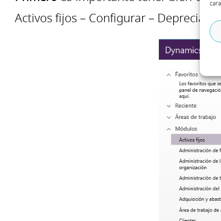
cara
Activos fijos – Configurar – Depreciac