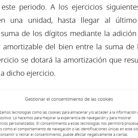
te periodo. A los ejercicios siguiente
en una unidad, hasta llegar al últim
 suma de los dígitos mediante la adició
or amortizable del bien entre la suma de 
rcicio se dotará la amortización que resul
a dicho ejercicio.
o proceso en el
Nuevo Microsoft Dynamics
Gestionar el consentimiento de las cookies
izamos tecnologías como las cookies para almacenar y/o acceder a la información 
ón de un activo fijo he utilizado la
amortiza
ositivo. Lo hacemos para mejorar la experiencia de navegación y para mostrar
cios personalizados. El consentimiento a estas tecnologías nos permitirá procesa
s como el comportamiento de navegación o las identificaciones únicas en este siti
igurado el
método de depreciación
que se 
onsentir o retirar el consentimiento, puede afectar negativamente a ciertas