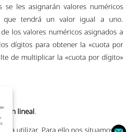
s se les asignarán valores numéricos
o que tendrá un valor igual a uno.
n de los valores numéricos asignados a
los dígitos para obtener la «cuota por
te de multiplicar la «cuota por dígito»
 AX
.
del
ción lineal
.
r
o.
va a utilizar. Para ello nos situamos en