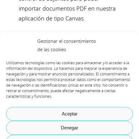
importar documentos PDF en nuestra
aplicación de tipo Canvas.
Gestionar el consentimiento
de las cookies
¿Cómo podemos utilizar el control de
Utilizamos tecnologías como las cookies para almacenar y/o acceder a la
adjuntos?
información del dispositivo. Lo hacemos para mejorar la experiencia de
navegación y para mostrar anuncios personalizados. El consentimiento a
estas tecnologías nos permitirá procesar datos como el comportamiento
de navegación o las identificaciones únicas en este sitio. No consentir o
retirar el consentimiento, puede afectar negativamente a ciertas
características y funciones.
Antes de avanzar en el uso del control,
es necesario considerar su
Aceptar
funcionalidad. Este control sube los
Denegar
adjuntos a un BLOB y el resultado se