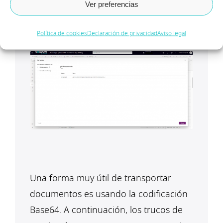
Ver preferencias
materializa en una tabla con el
siguiente esquema:
Política de cookies
Declaración de privacidad
Aviso legal
Una forma muy útil de transportar
documentos es usando la codificación
Base64. A continuación, los trucos de