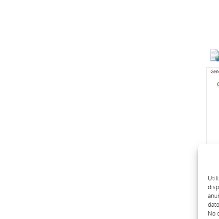
Util
disp
anun
dato
No c