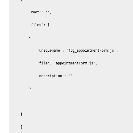
        'root': '',

        'files': [

        {

            'uniquename': 'fbg_appointmentForm.js',

            'file': 'appointmentForm.js',

            'description': ''

        }

        ]

    }

    ]
