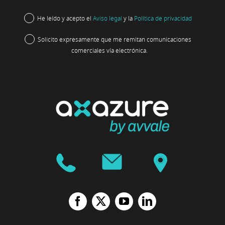
He leído y acepto el
Aviso legal
y la
Política de privacidad
Solicito expresamente que me remitan comunicaciones
comerciales vía electrónica.