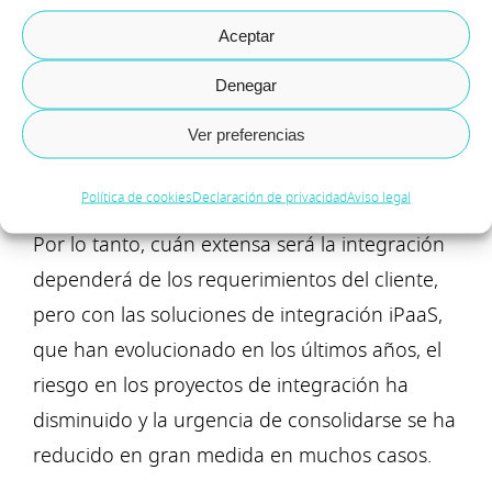
automáticamente los flujos de trabajo, crea
Aceptar
una versión nueva de la empresa de destino y
ejecuta nuevamente los scripts. Cuanta más
Denegar
repetición tenga, el costo de repetir el proceso
Ver preferencias
será menor y los resultados finales más
precisos.
Política de cookies
Declaración de privacidad
Aviso legal
Por lo tanto, cuán extensa será la integración
dependerá de los requerimientos del cliente,
pero con las soluciones de integración iPaaS,
que han evolucionado en los últimos años, el
riesgo en los proyectos de integración ha
disminuido y la urgencia de consolidarse se ha
reducido en gran medida en muchos casos.