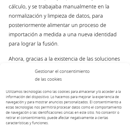
cálculo, y se trabajaba manualmente en la
normalización y limpieza de datos, para
posteriormente alimentar un proceso de
importación a medida a una nueva identidad
para lograr la fusión.
Ahora, gracias a la existencia de las soluciones
de integración de plataforma como servicio
Gestionar el consentimiento
(iPaaS), se pueden obtener datos en tiempo
de las cookies
real, transformarlos en tiempo real y enviarlos
Utilizamos tecnologías como las cookies para almacenar y/o acceder a la
a su sistema de destino. Un proceso
información del dispositivo. Lo hacemos para mejorar la experiencia de
navegación y para mostrar anuncios personalizados. El consentimiento a
evidentemente mucho más rápido que el
estas tecnologías nos permitirá procesar datos como el comportamiento
de navegación o las identificaciones únicas en este sitio. No consentir o
manual. Además, si se descubre un problema
retirar el consentimiento, puede afectar negativamente a ciertas
con los datos, la plataforma modifica
características y funciones.