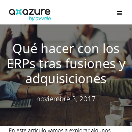
Saltar
al
contenido
Qué hacer con los
ERPs tras fusiones y
adquisiciones
noviembre 3, 2017
En este artículo vamos a explorar algunos