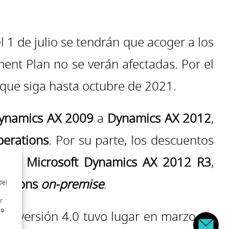
 1 de julio se tendrán que acoger a los
ment Plan no se verán afectadas. Por el
 que siga hasta octubre de 2021.
ynamics AX 2009
a
Dynamics AX 2012
,
perations
. Por su parte, los descuentos
desde
Microsoft Dynamics AX 2012 R3
,
rations
on-premise
.
del
r
o.
 la versión 4.0 tuvo lugar en marzo de