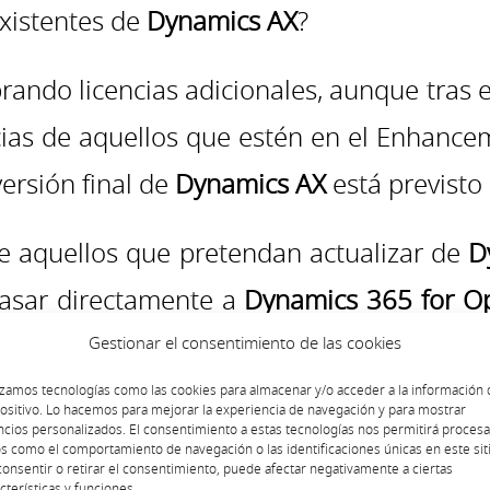
existentes de
Dynamics AX
?
ando licencias adicionales, aunque tras el
cias de aquellos que estén en el Enhance
ersión final de
Dynamics AX
está previsto
ue aquellos que pretendan actualizar de
D
pasar directamente a
Dynamics 365 for O
 vigentes para aquellos que compren 
Gestionar el consentimiento de las cookies
ra la versión local,
Dynamics 365 for Ope
izamos tecnologías como las cookies para almacenar y/o acceder a la información 
ositivo. Lo hacemos para mejorar la experiencia de navegación y para mostrar
cios personalizados. El consentimiento a estas tecnologías nos permitirá procesa
s como el comportamiento de navegación o las identificaciones únicas en este siti
e una década de vida, pues la creación de
onsentir o retirar el consentimiento, puede afectar negativamente a ciertas
cterísticas y funciones.