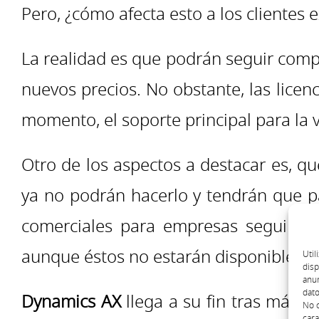
Pero, ¿cómo afecta esto a los clientes 
La realidad es que podrán seguir compr
nuevos precios. No obstante, las licen
momento, el soporte principal para la v
Otro de los aspectos a destacar es, q
ya no podrán hacerlo y tendrán que 
comerciales para empresas seguirán
aunque éstos no estarán disponibles pa
Util
disp
anun
dato
Dynamics AX
llega a su fin tras más d
No c
cara