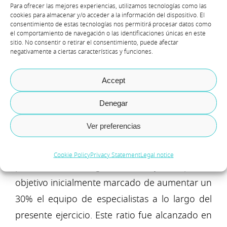
Para ofrecer las mejores experiencias, utilizamos tecnologías como las
energía para continuar
cookies para almacenar y/o acceder a la información del dispositivo. El
consentimiento de estas tecnologías nos permitirá procesar datos como
luchando por este
el comportamiento de navegación o las identificaciones únicas en este
sitio. No consentir o retirar el consentimiento, puede afectar
proyecto y entender que
negativamente a ciertas características y funciones.
estás respaldado por un
grupo humano muy
Accept
comprometido.”
Denegar
Actualmente formamos la compañía 38
Ver preferencias
personas, y a pesar de la situación tan especial
que nos ha tocado vivir, en nuestra apuesta
Cookie Policy
Privacy Statement
Legal notice
por el talento, seguimos trabajando por el
objetivo inicialmente marcado de aumentar un
30% el equipo de especialistas a lo largo del
presente ejercicio. Este ratio fue alcanzado en