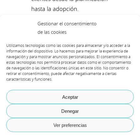
hasta la adopción.
Resultados demostrados y
Gestionar el consentimiento
satisfacción del cliente.
de las cookies
Como FastTrack Portfolio Partner,
Utilizamos tecnologías como las cookies para almacenar y/o acceder a la
información del dispositivo. Lo hacemos para mejorar la experiencia de
desde Axazure podemos:
navegación y para mostrar anuncios personalizados. El consentimiento a
estas tecnologías nos permitirá procesar datos como el comportamiento
de navegación o las identificaciones únicas en este sitio. No consentir o
1. Acceder a recursos y orientación
retirar el consentimiento, puede afectar negativamente a ciertas
características y funciones.
directa de los equipos de ingeniería
de Microsoft
, lo que nos permite
Aceptar
validar decisiones clave del proyecto
Denegar
desde la arquitectura hasta la
estrategia de migración.
Ver preferencias
2. Asegurar implementaciones más